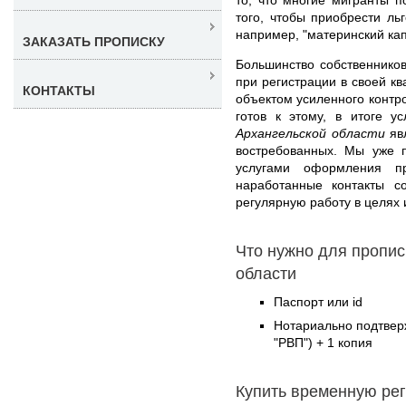
того, чтобы приобрести л
например, "материнский кап
ЗАКАЗАТЬ ПРОПИСКУ
Большинство собственнико
при регистрации в своей кв
КОНТАКТЫ
объектом усиленного контр
готов к этому, в итоге у
Архангельской области
яв
востребованных. Мы уже 
услугами оформления 
наработанные контакты с
регулярную работу в целях 
Что нужно для пропис
области
Паспорт или id
Нотариально подтвер
"РВП") + 1 копия
Купить временную рег