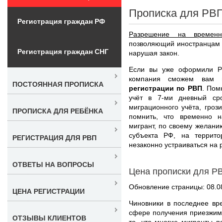
Прописка для РВП
Регистрация граждан РФ
Разрешение на временн
позволяющий иностранцам 
Регистрация граждан СНГ
нарушая закон.
Если вы уже оформили РВ
компания сможем вам 
ПОСТОЯННАЯ ПРОПИСКА
регистрации по РВП
. Пом
учёт в 7-ми дневный ср
миграционного учёта, гроз
ПРОПИСКА ДЛЯ РЕБЁНКА
помнить, что временно 
мигрант, по своему желани
субъекта РФ, на террит
РЕГИСТРАЦИЯ ДЛЯ РВП
незаконно устраиваться на 
ОТВЕТЫ НА ВОПРОСЫ
Цена прописки для РВ
Обновление страницы: 08.0
ЦЕНА РЕГИСТРАЦИИ
Чиновники в последнее вр
сфере получения приезжими
ОТЗЫВЫ КЛИЕНТОВ
то, что многие мигранты п