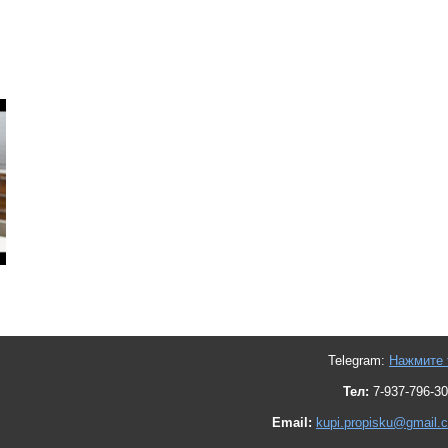
Telegram:
Нажмите 
Тел:
7-937-796-30
Email:
kupi.propisku@gmail.