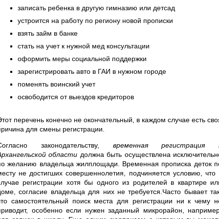
записать ребенка в другую гимназию или детсад
устроится на работу по региону новой прописки
взять займ в банке
стать на учет к нужной мед консультации
оформить меры социальной поддержки
зарегистрировать авто в ГАИ в нужном городе
поменять воинский учет
освободится от выездов кредиторов
Этот перечень конечно не окончательный, в каждом случае есть сво
причина для смены регистрации.
Согласно законодательству,
временная регистрация 
Архангельской области
должна быть осуществлена исключительн
по желанию владельца жилплощади. Временная прописка деток п
месту не достигших совершеннолетия, подчиняется условию, что 
случае регистрации хотя бы одного из родителей в квартире ил
доме, согласие владельца для них не требуется.Часто бывает так
что самостоятельный поиск места для регистрации ни к чему н
приводит, особенно если нужен заданный микрорайон, например