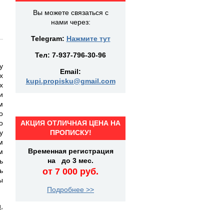
Вы можете связаться с
нами через:
Telegram:
Нажмите тут
Тел:
7-937-796-30-96
у
Email:
х
kupi.propisku@gmail.com
х
и
м
о
о
АКЦИЯ ОТЛИЧНАЯ ЦЕНА НА
у
ПРОПИСКУ!
м
Временная регистрация
м
на до 3 мес.
ь
ь
от 7 000 руб.
ы
Подробнее >>
и
,