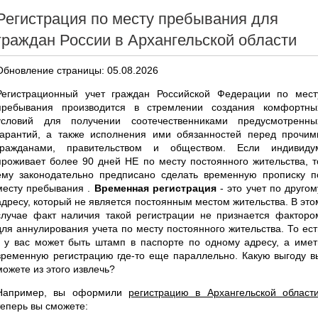
Регистрация по месту пребывания для
граждан России в Архангельской области
Обновление страницы: 05.08.2026
Регистрационный учет граждан Российской Федерации по мест
пребывания производится в стремлении создания комфортны
условий для получении соотечественниками предусмотренны
гарантий, а также исполнения ими обязанностей перед прочим
гражданами, правительством и обществом. Если индивиду
проживает более 90 дней НЕ по месту постоянного жительства, т
ему законодательно предписано сделать временную прописку п
месту пребывания .
Временная регистрация
- это учет по другом
адресу, который не является постоянным местом жительства. В это
случае факт наличия такой регистрации не признается факторо
для аннулирования учета по месту постоянного жительства. То ест
- у вас может быть штамп в паспорте по одному адресу, а имет
временную регистрацию где-то еще параллельно. Какую выгоду в
можете из этого извлечь?
Например, вы оформили
регистрацию в Архангельской област
теперь вы сможете: