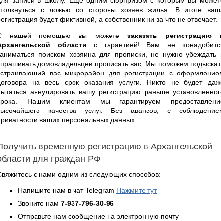
для записи в школу. Еще одним сюрпризом с которым вы может
столкнуться с ложью со стороны хозяев жилья. В итоге ваш
регистрация будет фиктивной, а собственник ни за что не отвечает.
С нашей помощью вы можете
заказать регистрацию 
Архангельской области
с гарантией! Вам не понадобитс
заниматься поиском хозяина для прописки, не нужно убеждать 
упрашивать домовладельцев прописать вас. Мы поможем подыскат
устраивающий вас микрорайон для регистрации с оформление
договора на весь срок оказания услуги. Никто не будет даж
пытаться аннулировать вашу регистрацию раньше установленног
срока. Нашим клиентам мы гарантируем предоставлени
высочайшего качества услуг. Без авансов, с соблюдение
приватности ваших персональных данных.
Получить временную регистрацию в Архангельской
области для граждан РФ
Свяжитесь с нами одним из следующих способов:
Напишите нам в чат Telegram
Нажмите тут
Звоните нам
7-937-796-30-96
Отправьте нам сообщение на электронную почту